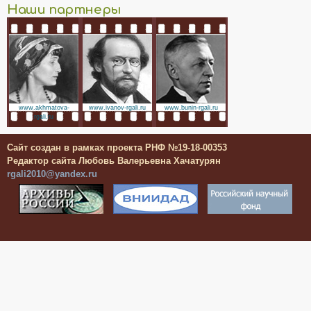
Наши партнеры
www.akhmatova-
www.ivanov-rgali.ru
www.bunin-rgali.ru
rgali.ru
Сайт создан в рамках проекта РНФ №19-18-00353
Редактор сайта Любовь Валерьевна Хачатурян
rgali2010@yandex.ru