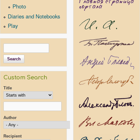
Photo
Diaries and Notebooks
Play
Search
Search form
Custom Search
Title
Author
Recipient