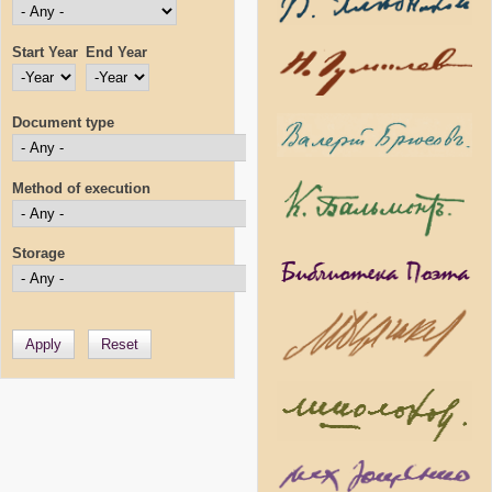
Start Year
End Year
Start Year
Year
End Year
Year
Document type
Method of execution
Storage