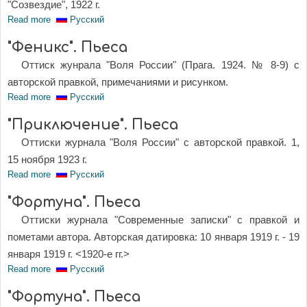
"Созвездие", 1922 г.
Read more
about "Конец Казановы" (Третья картина пьесы "Феникс")
Русский
"Феникс". Пьеса
Оттиск жунрала "Воля России" (Прага. 1924. № 8-9) с
авторской правкой, примечаниями и рисунком.
Read more
about "Феникс". Пьеса
Русский
"Приключение". Пьеса
Оттиски журнала "Воля России" с авторской правкой. 1,
15 ноября 1923 г.
Read more
about "Приключение". Пьеса
Русский
"Фортуна". Пьеса
Оттиски журнала "Современные записки" с правкой и
пометами автора. Авторская датировка: 10 января 1919 г. - 19
января 1919 г. <1920-е гг.>
Read more
about "Фортуна". Пьеса
Русский
"Фортуна". Пьеса