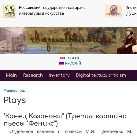
Skip to main content
Российский государственный архив
Инсти
литературы и искусства
(Пушк
ENGLISH
РУССКИЙ
Primary_menu_for_Tsvetaeva
Main
Research
Inventory
Digital textual criticism
Manuscripts
You are here
Plays
"Конец Казановы" (Третья картина
пьесы "Феникс")
Отдельное издание с правкой М.И. Цветаевой. М.: